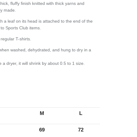
hick, fluffy finish knitted with thick yarns and
dly made.
h a leaf on its head is attached to the end of the
 to Sports Club items.
regular T-shirts.
 when washed, dehydrated, and hung to dry in a
 a dryer, it will shrink by about 0.5 to 1 size.
M
L
69
72