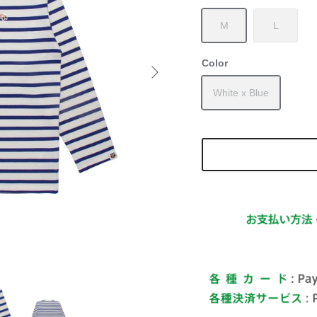
M
L
Color
White x Blue