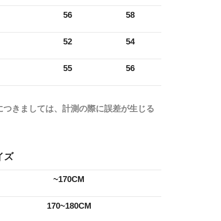
56
58
52
54
55
56
につきましては、計測の際に誤差が生じる
イズ
~170CM
170~180CM