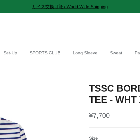
サイズ交換可能 / World Wide Shipping
Set-Up
SPORTS CLUB
Long Sleeve
Sweat
Pa
TSSC BOR
TEE - WHT
¥7,700
Size