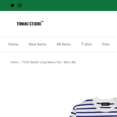
Skip
to
content
Home
New Items
All Items
T-shirt
Polo
Home
TSSC Border Long Sleeve Tee - Wht x Blu