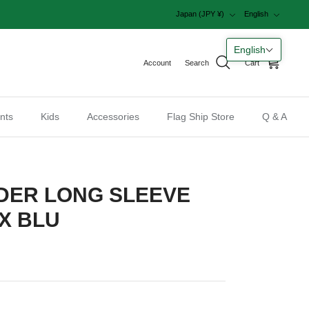
Currency
Language
Japan (JPY ¥)
English
English
Account
Search
Cart
nts
Kids
Accessories
Flag Ship Store
Q & A
DER LONG SLEEVE
 X BLU