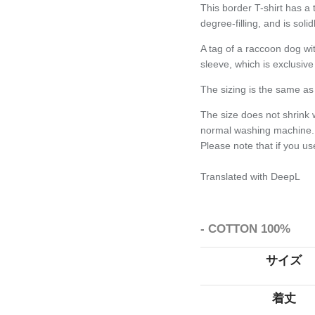
This border T-shirt has a t
degree-filling, and is soli
A tag of a raccoon dog wit
sleeve, which is exclusive
The sizing is the same as 
The size does not shrink
normal washing machine.
Please note that if you use
Translated with DeepL
- COTTON 100%
サイズ
着丈