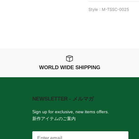
Style : M-TSSC-0025
WORLD WIDE SHIPPING
NEWSLETTER - メルマガ
。
Sign up for exclusive, new items offers.
新作アイテムのご案内