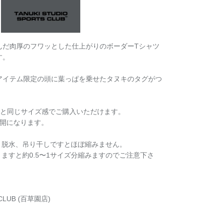
んだ肉厚のフワッとした仕上がりのボーダーTシャツ
す。
アイテム限定の頭に葉っぱを乗せたタヌキのタグがつ
ツと同じサイズ感でご購入いただけます。
展開になります。
、脱水、吊り干しですとほぼ縮みません。
きますと約
0.5〜1サイズ分縮みますのでご注意下さ
CLUB (百草園店)