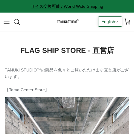
Skip
サイズ交換可能 / World Wide Shipping
to
content
English
All accessories
サイズ感に関して
Socks
サイズ交換に関して
FLAG SHIP STORE - 直営店
Cap
返品に関して
Bag
購入完了メールが来ない
TANUKI STUDIO™️の商品を色々とご覧いただけます直営店がござ
います。
ギフトラッピングに関して
【Tama Center Store】
Contact