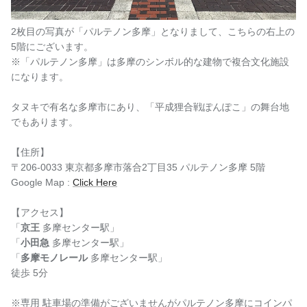
2枚目の写真が「パルテノン多摩」となりまして、こちらの右上の
5階にございます。
※「パルテノン多摩」は多摩のシンボル的な建物で複合文化施設
になります。
タヌキで有名な多摩市にあり、
「平成狸合戦ぽんぽこ」の舞台地
でもあります。
【住所】
〒206-0033 東京都多摩市落合2丁目35 パルテノン多摩 5階
Google Map :
Click Here
【アクセス】
「
京王
多摩センター駅」
「
小田急
多摩センター駅」
「
多摩モノレール
多摩センター駅」
徒歩 5分
※専用 駐車場の準備がございませんがパルテノン多摩にコインパ