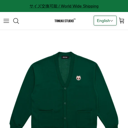
Skip
サイズ交換可能 / World Wide Shipping
to
content
English
All accessories
サイズ感に関して
Socks
サイズ交換に関して
Cap
返品に関して
Bag
購入完了メールが来ない
ギフトラッピングに関して
Contact