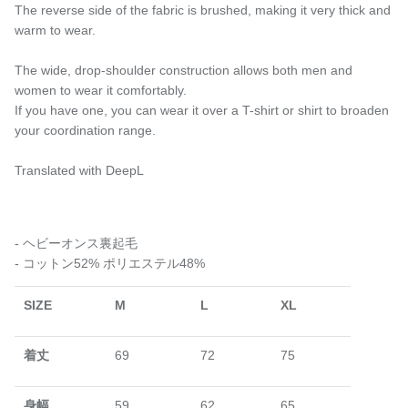
The reverse side of the fabric is brushed, making it very thick and
warm to wear.
The wide, drop-shoulder construction allows both men and
women to wear it comfortably.
If you have one, you can wear it over a T-shirt or shirt to broaden
your coordination range.
Translated with DeepL
- ヘビーオンス裏起毛
- コットン52% ポリエステル48%
SIZE
M
L
XL
着丈
69
72
75
身幅
59
62
65