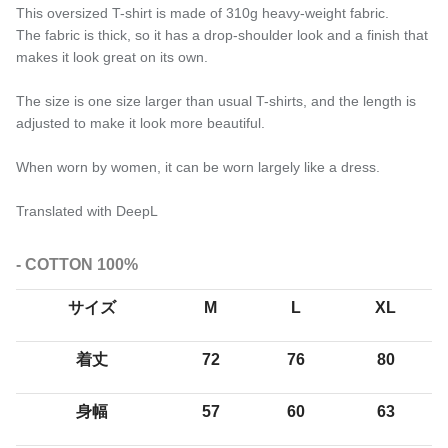
This oversized T-shirt is made of 310g heavy-weight fabric.
The fabric is thick, so it has a drop-shoulder look and a finish that
makes it look great on its own.
The size is one size larger than usual T-shirts, and the length is
adjusted to make it look more beautiful.
When worn by women, it can be worn largely like a dress.
Translated with DeepL
- COTTON 100%
サイズ
M
L
XL
着丈
72
76
80
身幅
57
60
63