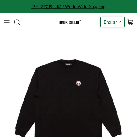
Skip
サイズ交換可能 / World Wide Shipping
to
content
English
All accessories
サイズ感に関して
Socks
サイズ交換に関して
Cap
返品に関して
Bag
購入完了メールが来ない
ギフトラッピングに関して
Contact