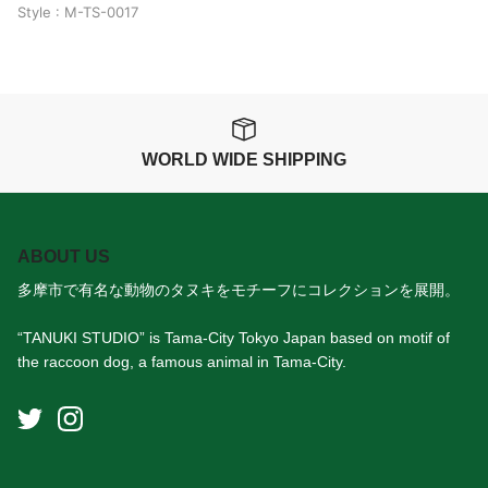
Style : M-TS-0017
WORLD WIDE SHIPPING
ABOUT US
多摩市で有名な動物のタヌキをモチーフにコレクションを展開。
“TANUKI STUDIO” is Tama-City Tokyo Japan based on motif of
the raccoon dog, a famous animal in Tama-City.