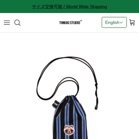
Skip
サイズ交換可能 / World Wide Shipping
to
content
English
All accessories
サイズ感に関して
Socks
サイズ交換に関して
Cap
返品に関して
Bag
購入完了メールが来ない
ギフトラッピングに関して
Contact