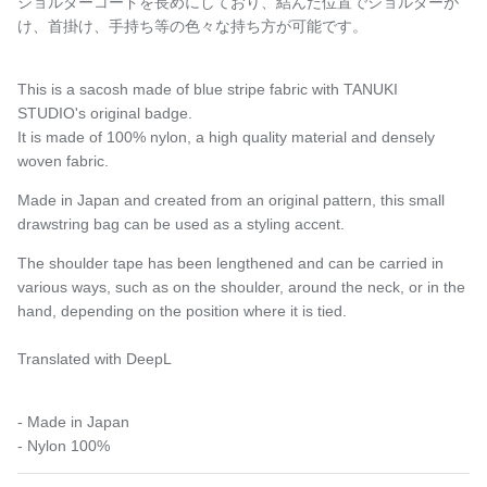
ショルダーコードを長めにしており、結んだ位置でショルダーが
け、首掛け、手持ち等の色々な持ち方が可能です。
This is a sacosh made of blue stripe fabric with TANUKI
STUDIO's original badge.
It is made of 100% nylon, a high quality material and densely
woven fabric.
Made in Japan and created from an original pattern, this small
drawstring bag can be used as a styling accent.
The shoulder tape has been lengthened and can be carried in
various ways, such as on the shoulder, around the neck, or in the
hand, depending on the position where it is tied.
Translated with DeepL
- Made in Japan
- Nylon 100%