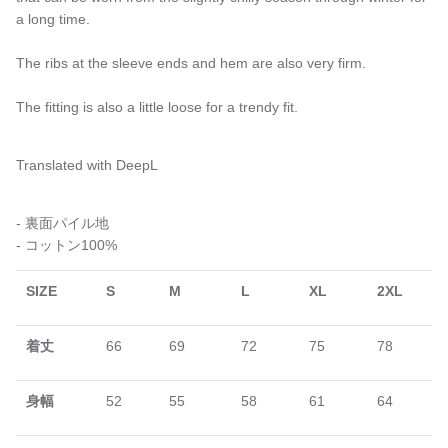
a long time.
The ribs at the sleeve ends and hem are also very firm.
The fitting is also a little loose for a trendy fit.
Translated with DeepL
- 裏面パイル地
- コットン100%
SIZE
S
M
L
XL
2XL
着丈
66
69
72
75
78
身幅
52
55
58
61
64