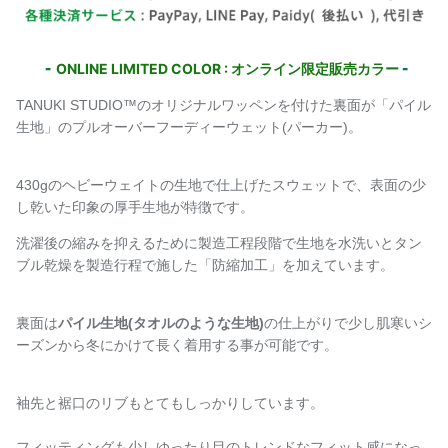
-
-
ONLINE LIMITED COLOR : オンライン限定販売カラー
TANUKI STUDIO™️のオリジナルワッペンを付けた裏面が「パイル
生地」のプルオーバーフーディーウェット(パーカー)。
430gのヘビーウェイトの生地で仕上げたスウェットで、表面の少
し乾いた印象の厚手生地が特徴です。
洗濯後の縮みを抑えるために製造工程段階で生地を水洗いとタン
ブル乾燥を製造行程で施した「
防縮加工」を加えています。
裏面は
パイル生地(タオルのような生地)
の仕上がりで少し肌寒いシ
ーズンから冬にかけて長く着用する事が可能です。
袖先と裾口のリブもとてもしっかりしています。
フィッティングも少しゆったり目のトレンドなフィット感になっ