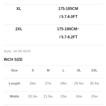
XL
175-185CM
/ 5.7-6.0FT
2XL
175-190CM~
/ 5.7-6.2FT
Style : M-PK-0019
INCH SIZE
Size
S
M
L
XL
2XL
Length
26in
27in
28in
29.5in
30.5in
Width
20.5in
21.5in
23in
24in
25in