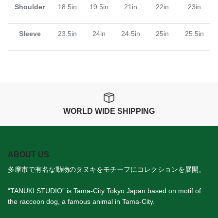
Shoulder
18.5in
19.5in
21in
22in
23in
Sleeve
23.5in
24in
24.5in
25in
25.5in
WORLD WIDE SHIPPING
ABOUT US
多摩市で有名な動物のタヌキをモチーフにコレクションを展開。
“TANUKI STUDIO” is Tama-City Tokyo Japan based on motif of
the raccoon dog, a famous animal in Tama-City.