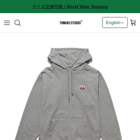
Skip
サイズ交換可能 / World Wide Shipping
to
content
English
All accessories
サイズ感に関して
Socks
サイズ交換に関して
Cap
返品に関して
Bag
購入完了メールが来ない
ギフトラッピングに関して
Contact