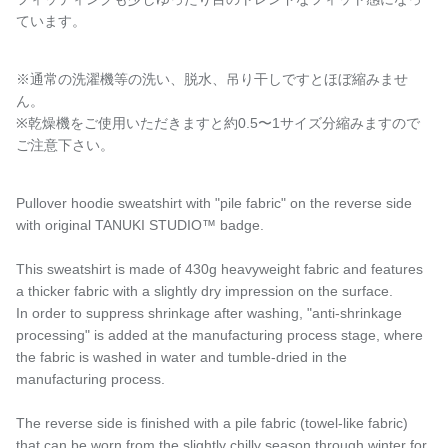
ています。
※通常の洗濯機等の洗い、脱水、吊り干しですとほぼ縮みませ
ん。
※乾燥機をご使用いただきますと約
0.5〜1サイズ分縮みますので
ご注意下さい。
Pullover hoodie sweatshirt with "pile fabric" on the reverse side
with original TANUKI STUDIO™️ badge.
This sweatshirt is made of 430g heavyweight fabric and features
a thicker fabric with a slightly dry impression on the surface.
In order to suppress shrinkage after washing, "anti-shrinkage
processing" is added at the manufacturing process stage, where
the fabric is washed in water and tumble-dried in the
manufacturing process.
The reverse side is finished with a pile fabric (towel-like fabric)
that can be worn from the slightly chilly season through winter for