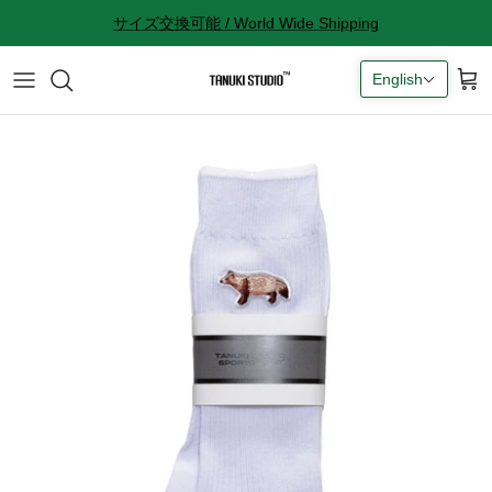
Skip
サイズ交換可能 / World Wide Shipping
to
content
English
All accessories
サイズ感に関して
Socks
サイズ交換に関して
Cap
返品に関して
Bag
購入完了メールが来ない
ギフトラッピングに関して
Contact