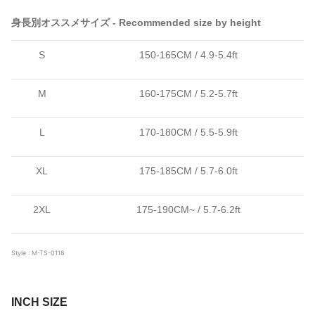
身長別オススメサイズ - Recommended size by height
S
150-165CM / 4.9-5.4ft
M
160-175CM / 5.2-5.7ft
L
170-180CM / 5.5-5.9ft
XL
175-185CM / 5.7-6.0ft
2XL
175-190CM~ / 5.7-6.2ft
Style : M-TS-0118
INCH SIZE