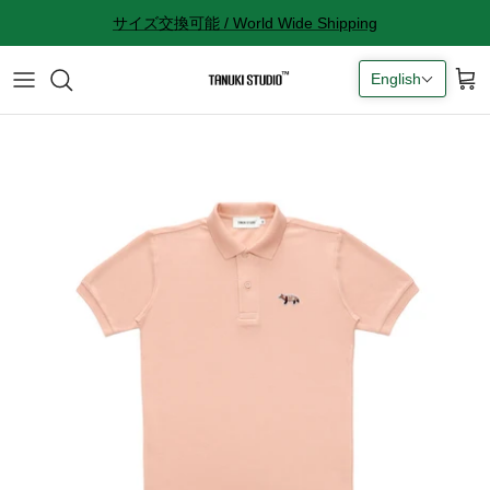
Skip
サイズ交換可能 / World Wide Shipping
to
content
English
All accessories
サイズ感に関して
Socks
サイズ交換に関して
Cap
返品に関して
Bag
購入完了メールが来ない
ギフトラッピングに関して
Contact