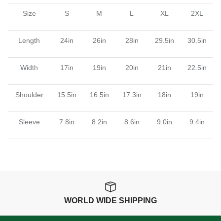
Size
S
M
L
XL
2XL
Length
24in
26in
28in
29.5in
30.5in
Width
17in
19in
20in
21in
22.5in
Shoulder
15.5in
16.5in
17.3in
18in
19in
Sleeve
7.8in
8.2in
8.6in
9.0in
9.4in
WORLD WIDE SHIPPING