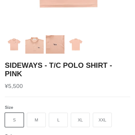
SIDEWAYS - T/C POLO SHIRT -
PINK
¥5,500
Size
S
M
L
XL
XXL