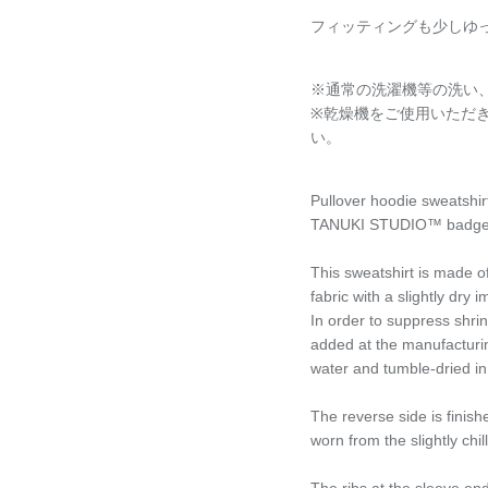
フィッティングも少しゆ
※通常の洗濯機等の洗い
※乾燥機をご使用いただ
い。
Pullover hoodie sweatshirt 
TANUKI STUDIO™️ badge
This sweatshirt is made o
fabric with a slightly dry 
In order to suppress shri
added at the manufacturin
water and tumble-dried i
The reverse side is finishe
worn from the slightly chi