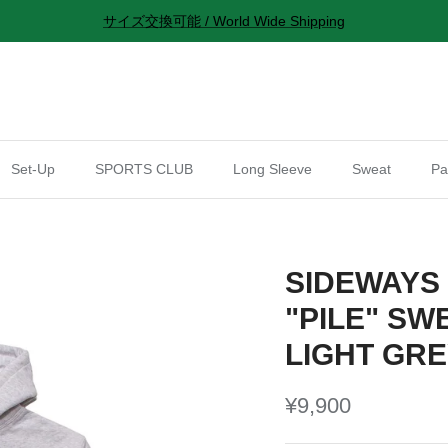
サイズ交換可能 / World Wide Shipping
Set-Up
SPORTS CLUB
Long Sleeve
Sweat
Pa
SIDEWAYS
"PILE" SW
LIGHT GR
¥9,900