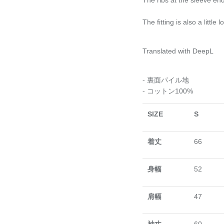
The ribs at the sleeve en
The fitting is also a little 
Translated with DeepL
- 裏面パイル地
- コットン100%
SIZE
S
着丈
66
身幅
52
肩幅
47