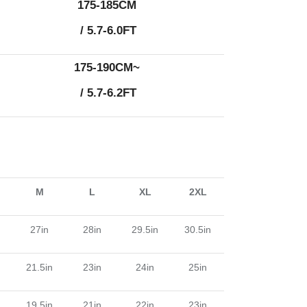
175-185CM
/ 5.7-6.0FT
175-190CM~
/ 5.7-6.2FT
M
L
XL
2XL
27in
28in
29.5in
30.5in
n
21.5in
23in
24in
25in
n
19.5in
21in
22in
23in