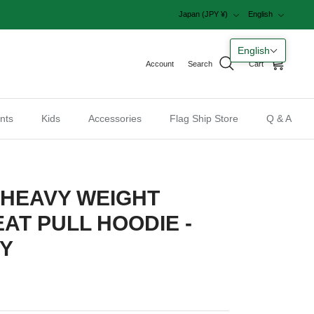
Currency
Language
Japan (JPY ¥)
English
English
Account
Search
Cart
nts
Kids
Accessories
Flag Ship Store
Q & A
 HEAVY WEIGHT
EAT PULL HOODIE -
EY