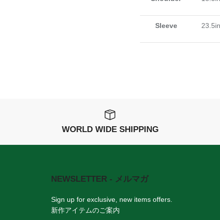
Sleeve
23.5i
WORLD WIDE SHIPPING
NEWSLETTER - メルマガ
。
Sign up for exclusive, new items offers.
新作アイテムのご案内