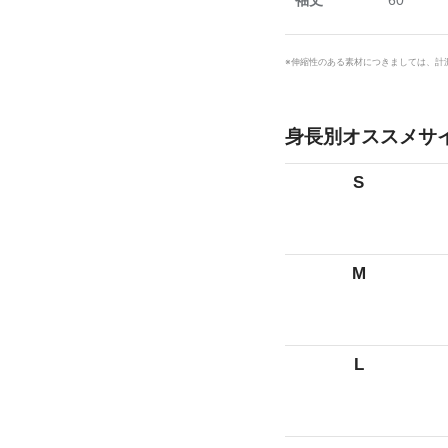
袖丈
60
※伸縮性のある素材につきましては、計
身長別オススメサ
S
M
L