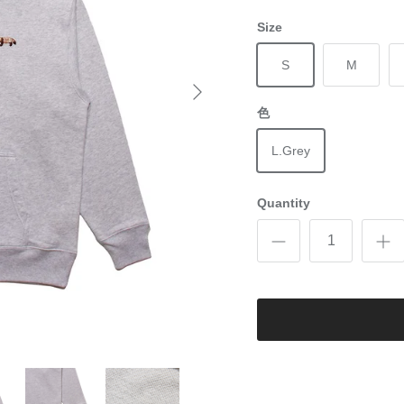
Size
S
M
色
L.Grey
Quantity