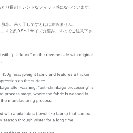
ったり目のトレンドなフィット感になっています。
、脱水、吊り干しですとほぼ縮みません。
きますと約
0.5〜1サイズ分縮みますのでご注意下さ
with "pile fabric" on the reverse side with original
.
f 430g heavyweight fabric and features a thicker
impression on the surface.
nkage after washing, "anti-shrinkage processing" is
g process stage, where the fabric is washed in
n the manufacturing process.
d with a pile fabric (towel-like fabric) that can be
lly season through winter for a long time.