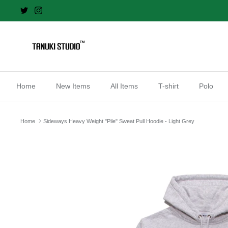
Skip
to
content
Home
New Items
All Items
T-shirt
Polo
Home
Sideways Heavy Weight "Pile" Sweat Pull Hoodie - Light Grey