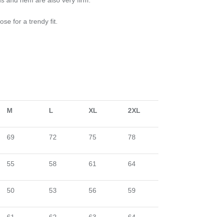
ds and hem are also very firm.
loose for a trendy fit.
M
L
XL
2XL
69
72
75
78
55
58
61
64
50
53
56
59