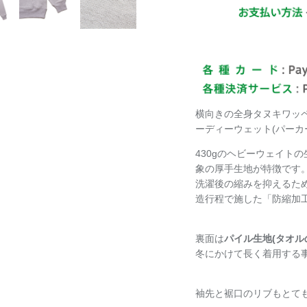
横向きの全身タヌキワッ
ーディーウェット(パーカ
430gのヘビーウェイト
象の厚手生地が特徴です
洗濯後の縮みを抑えるた
造行程で施した「
防縮加
裏面は
パイル生地(タオル
冬にかけて長く着用する
袖先と裾口のリブもとて