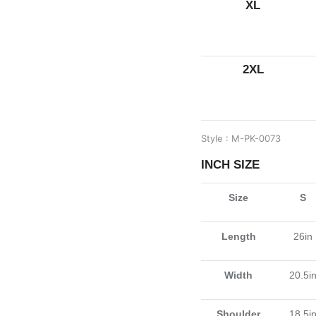
XL
2XL
Style : M-PK-0073
INCH SIZE
Size
S
Length
26in
Width
20.5i
Shoulder
18.5i