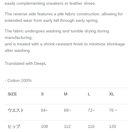
easily complementing sneakers or leather shoes.
The reverse side features a pile fabric construction, allowing for
extended wear from early fall through early spring.
The fabric undergoes washing and tumble drying during
manufacturing,
and is treated with a shrink-resistant finish to minimize shrinkage
after washing.
Translated with DeepL
- Cotton 100%
SIZE
S
M
L
XL
ウエスト
64~
68
~
72
~
76
~
ヒップ
108
112
116
120