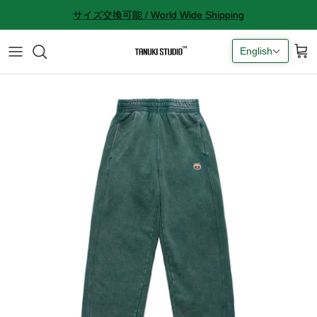
Skip
サイズ交換可能 / World Wide Shipping
to
content
English
All accessories
サイズ感に関して
Socks
サイズ交換に関して
Cap
返品に関して
Bag
購入完了メールが来ない
ギフトラッピングに関して
Contact