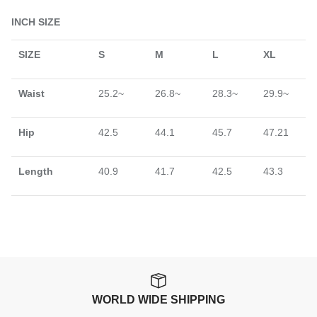
INCH SIZE
SIZE
S
M
L
XL
Waist
25.2~
26.8~
28.3~
29.9~
Hip
42.5
44.1
45.7
47.21
Length
40.9
41.7
42.5
43.3
WORLD WIDE SHIPPING