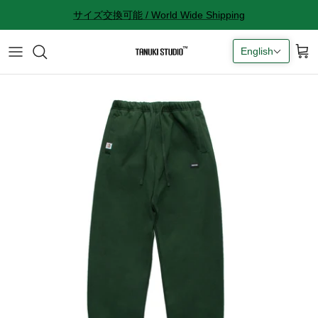
Skip
サイズ交換可能 / World Wide Shipping
to
content
English
All accessories
サイズ感に関して
Socks
サイズ交換に関して
Cap
返品に関して
Bag
購入完了メールが来ない
ギフトラッピングに関して
Contact