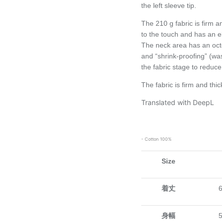
the left sleeve tip.
The 210 g fabric is firm 
to the touch and has an el
The neck area has an octo
and “shrink-proofing” (wa
the fabric stage to reduc
The fabric is firm and thi
Translated with DeepL
- Cotton 100%
Size
着丈
身幅