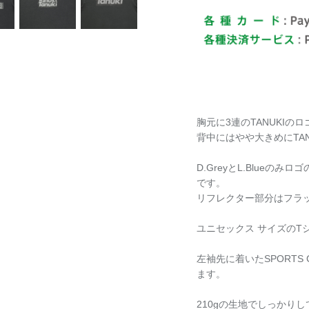
胸元に3連のTANUKIの
背中にはやや大きめにTA
D.GreyとL.Blue
です。
リフレクター部分はフラ
ユニセックス サイズの
左袖先に着いたSPORT
ます。
210gの生地でしっかり