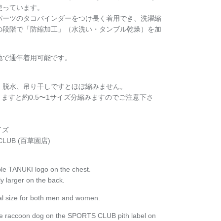
使っています。
パーツのタコバインダーをつけ長く着用でき、
洗濯縮
の段階で
「防縮加工」（水洗い・タンブル乾燥）を加
地で通年着用可能です。
、脱水、吊り干しですとほぼ縮みません。
きますと約
0.5〜1サイズ分縮みますのでご注意下さ
イズ
CLUB (百草園店)
iple TANUKI logo on the chest.
ly larger on the back.
mal size for both men and women.
 the raccoon dog on the SPORTS CLUB pith label on