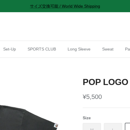
サイズ交換可能 / World Wide Shipping
Set-Up
SPORTS CLUB
Long Sleeve
Sweat
Pa
POP LOGO 
¥5,500
Size