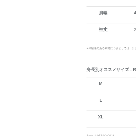
肩幅
袖丈
※伸縮性のある素材につきましては、計
身長別オススメサイズ - Reco
M
L
XL
Style : M-TSSC-0018