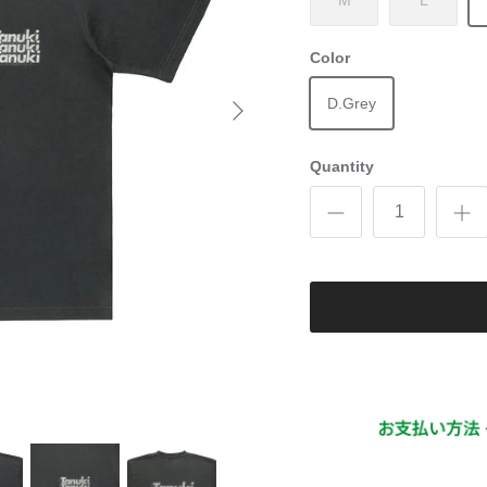
M
L
Color
D.Grey
Quantity