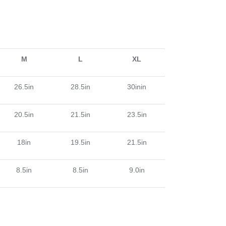
M
L
XL
26.5in
28.5in
30inin
20.5in
21.5in
23.5in
18in
19.5in
21.5in
8.5in
8.5in
9.0in