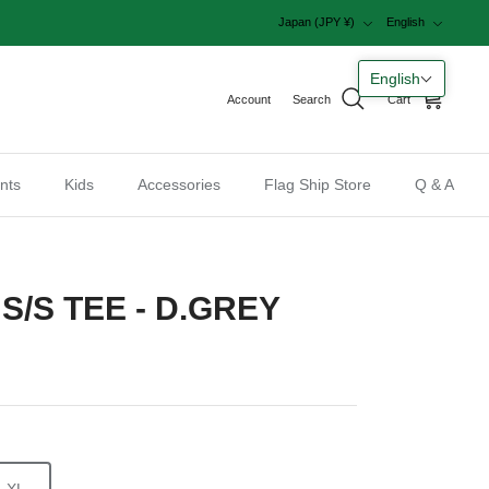
Currency
Language
Japan (JPY ¥)
English
English
Account
Search
Cart
nts
Kids
Accessories
Flag Ship Store
Q & A
S/S TEE - D.GREY