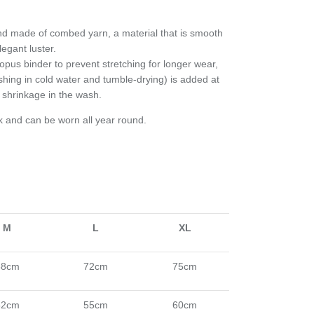
and made of combed yarn, a material that is smooth
egant luster.
pus binder to prevent stretching for longer wear,
shing in cold water and tumble-drying) is added at
e shrinkage in the wash.
ck and can be worn all year round.
M
L
XL
68cm
72cm
75cm
52cm
55cm
60cm