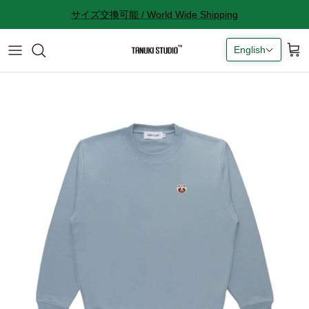
Skip
サイズ交換可能 / World Wide Shipping
to
content
English
All accessories
サイズ感に関して
Socks
サイズ交換に関して
Cap
返品に関して
Bag
購入完了メールが来ない
ギフトラッピングに関して
Contact