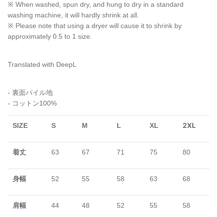
※ When washed, spun dry, and hung to dry in a standard
washing machine, it will hardly shrink at all.
※ Please note that using a dryer will cause it to shrink by
approximately 0.5 to 1 size.
Translated with DeepL
- 裏面パイル地
- コットン100%
2XL
SIZE
S
M
L
XL
着丈
63
67
71
75
80
身幅
52
55
58
63
68
肩幅
44
48
52
55
58