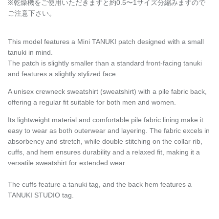
※乾燥機をご使用いただきますと約
0.5〜1サ
イズ分縮みますので
ご注意下さい。
This model features a Mini TANUKI patch designed with a small
tanuki in mind.
The patch is slightly smaller than a standard front-facing tanuki
and features a slightly stylized face.
A unisex crewneck sweatshirt (sweatshirt) with a pile fabric back,
offering a regular fit suitable for both men and women.
Its lightweight material and comfortable pile fabric lining make it
easy to wear as both outerwear and layering. The fabric excels in
absorbency and stretch, while double stitching on the collar rib,
cuffs, and hem ensures durability and a relaxed fit, making it a
versatile sweatshirt for extended wear.
The cuffs feature a tanuki tag, and the back hem features a
TANUKI STUDIO tag.