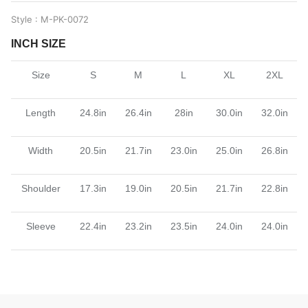
Style : M-PK-0072
INCH SIZE
Size
S
M
L
XL
2XL
Length
24.8in
26.4in
28in
30.0in
32.0in
Width
20.5in
21.7in
23.0in
25.0in
26.8in
Shoulder
17.3in
19.0in
20.5in
21.7in
22.8in
Sleeve
22.4in
23.2in
23.5in
24.0in
24.0in