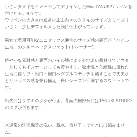
小さいタヌキをイメージしてデザインしたMini TANUKIワッペンを
付けたモデルです。
ワッペンの大きさは通常の正面向きのタヌキのサイズより一回り
小さく、少しデフォルメした顔に仕上がっています。
男女で着用可能なユニセックス通常のサイズ感の裏面が「パイル
生地」のクルーネックスウェット(トレーナー)。
軽やかな素材感と裏面のパイル地による心地よい肌触りでアウタ
ーとしてもインナーとしても着やすく、吸水性と伸縮性に優れた
生地に襟リブ・袖口・裾口へダブルステッチを施すことで丈夫さ
とリラックス感を兼ね備え、長いシーズン活躍するスウェットで
す。
袖先にはタヌキのタグが付き、背面の裾部分にはTANUKI STUDIO
のタグが付きます。
※通常の洗濯機等の洗い、脱水、吊り干しですとほぼ縮みませ
ん。