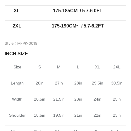
XL
175-185CM
/ 5.7-6.0FT
2XL
175-190CM~
/ 5.7-6.2FT
Style : M-PK-0018
INCH SIZE
Size
S
M
L
XL
2XL
Length
26in
27in
28in
29.5in
30.5in
Width
20.5in
21.5in
23in
24in
25in
Shoulder
18.5in
19.5in
21in
22in
23in