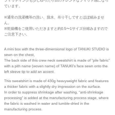
フィッティングも少しゆったり目のトレンドなフィット感になっ
ています。
※通常の洗濯機等の洗い、脱水、吊り干しですとほぼ縮みませ
ん。
※乾燥機をご使用いただきますと約
0.5〜1サイズ分縮みますので
ご注意下さい。
A mini box with the three-dimensional logo of TANUKI STUDIO is
sewn on the chest,
The back side of this crew neck sweatshirt is made of “pile fabric”
with a pith name (woven name) of TANUKI's face sewn onto the
left sleeve tip to add an accent.
This sweatshirt is made of 430g heavyweight fabric and features
a thicker fabric with a slightly dry impression on the surface.
In order to suppress shrinkage after washing, “anti-shrinkage
processing” is added at the manufacturing process stage, where
the fabric is washed in water and tumble-dried in the
manufacturing process.