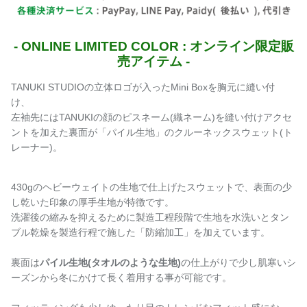
- ONLINE LIMITED COLOR : オンライン限定販
売アイテム -
TANUKI STUDIOの立体ロゴが入ったMini Boxを胸元に縫い付
け、
左袖先にはTANUKIの顔のピスネーム(織ネーム)を縫い付けアクセ
ントを加えた
裏面が「パイル生地」のクルーネックスウェット(ト
レーナー)。
430gのヘビーウェイトの生地で仕上げたスウェットで、表面の少
し乾いた印象の厚手生地が特徴です。
洗濯後の縮みを抑えるために製造工程段階で生地を水洗いとタン
ブル乾燥を製造行程で施した「
防縮加工」を加えています。
裏面は
パイル生地(タオルのような生地)
の仕上がりで少し肌寒いシ
ーズンから冬にかけて長く着用する事が可能です。