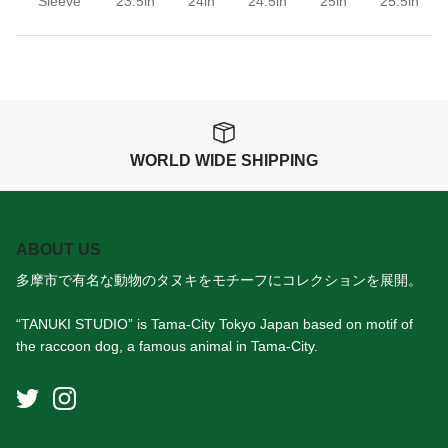
Sleeve
23.5in
24in
24.5in
25in
25.5in
WORLD WIDE SHIPPING
ABOUT US
多摩市で有名な動物のタヌキをモチーフにコレクションを展開。
“TANUKI STUDIO” is Tama-City Tokyo Japan based on motif of
the raccoon dog, a famous animal in Tama-City.