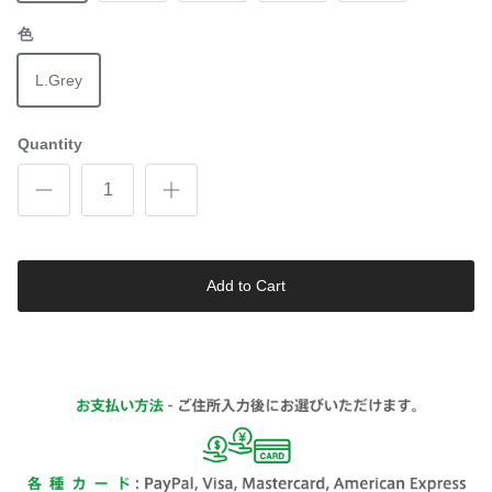
色
L.Grey
Quantity
Add to Cart