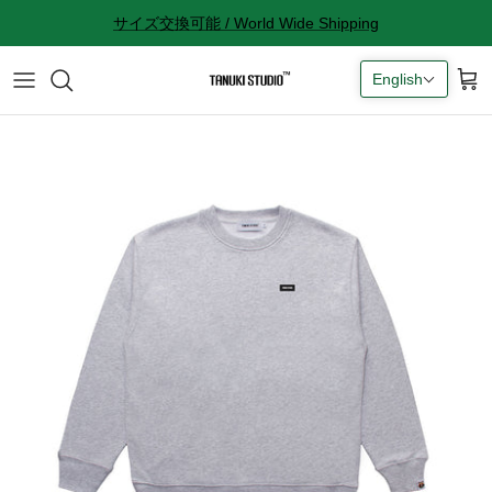
Skip
サイズ交換可能 / World Wide Shipping
to
content
English
All accessories
サイズ感に関して
Socks
サイズ交換に関して
Cap
返品に関して
Bag
購入完了メールが来ない
ギフトラッピングに関して
Contact