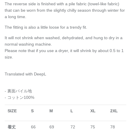
The reverse side is finished with a pile fabric (towel-like fabric)
that can be worn from the slightly chilly season through winter for
a long time.
The fitting is also a little loose for a trendy fit.
It will not shrink when washed, dehydrated, and hung to dry in a
normal washing machine.
Please note that if you use a dryer, it will shrink by about 0.5 to 1
size.
Translated with DeepL
- 裏面パイル地
- コットン100%
SIZE
S
M
L
XL
2XL
着丈
66
69
72
75
78