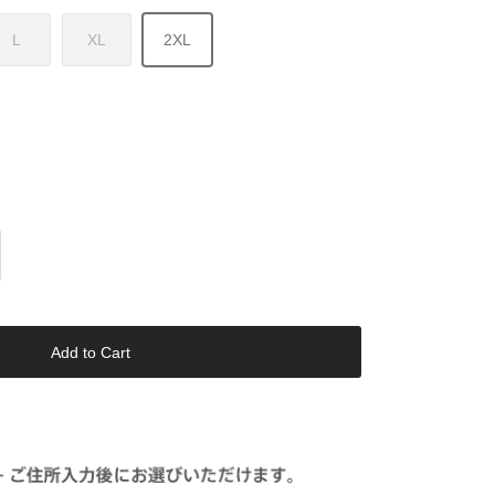
L
XL
2XL
Add to Cart