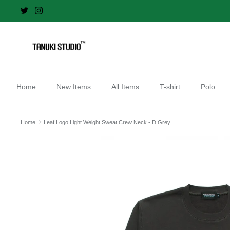
Skip
to
content
Home
New Items
All Items
T-shirt
Polo
Home
Leaf Logo Light Weight Sweat Crew Neck - D.Grey