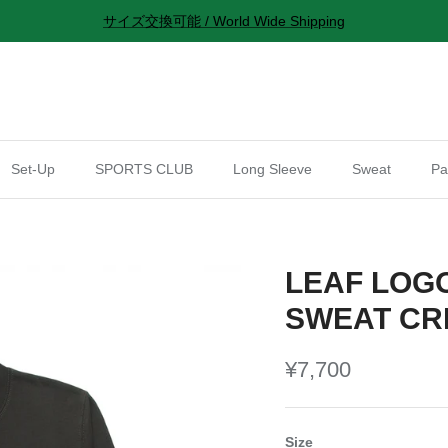
サイズ交換可能 / World Wide Shipping
Set-Up
SPORTS CLUB
Long Sleeve
Sweat
Pa
LEAF LOGO
SWEAT CR
¥7,700
Size