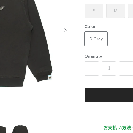
S
M
Color
D.Grey
Quantity