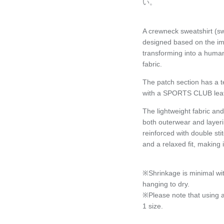
い。
A crewneck sweatshirt (swe
designed based on the ima
transforming into a human
fabric.
The patch section has a t
with a SPORTS CLUB leaf 
The lightweight fabric an
both outerwear and layeri
reinforced with double stit
and a relaxed fit, making 
※Shrinkage is minimal wi
hanging to dry.
※Please note that using 
1 size.