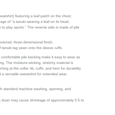
atshirt) featuring a leaf patch on the chest,
ge of “a tanuki wearing a leaf on its head,
 to play sports.” The reverse side is made of pile
extured, three-dimensional finish,
tanuki tag sewn onto the sleeve cuffs.
d comfortable pile backing make it easy to wear as
ng. The moisture-wicking, stretchy material is
ching at the collar rib, cuffs, and hem for durability
it a versatile sweatshirt for extended wear.
th standard machine washing, spinning, and
a dryer may cause shrinkage of approximately 0.5 to