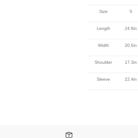
Size
S
Length
24.8in
Width
20.5in
Shoulder
17.3in
Sleeve
22.4in