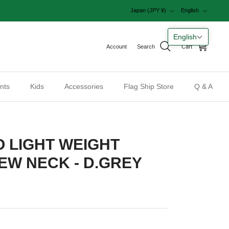
Currency
Language
Japan (JPY ¥)
English
English
Account
Search
Cart
nts
Kids
Accessories
Flag Ship Store
Q & A
 LIGHT WEIGHT
EW NECK - D.GREY