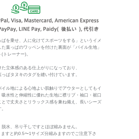
っぱを乗せ、人に化けてスポーツをする」というイメ
した葉っぱのワッペンを付けた
裏面が「パイル生地」
(トレーナー)。
けた立体感のある仕上がりになっており、
Bの葉っぱタヌキのタグを縫い付けています。
パイル地による心地よい肌触りでアウターとしてもイ
、吸水性と伸縮性に優れた生地に襟リブ・袖口・裾口
ことで丈夫さとリラックス感を兼ね備え、長いシーズ
す。
、脱水、吊り干しですとほぼ縮みません。
きますと約
0.5〜1サイズ分縮みますのでご注意下さ