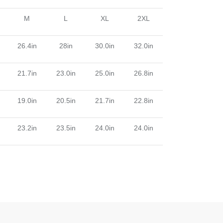
M
L
XL
2XL
26.4in
28in
30.0in
32.0in
21.7in
23.0in
25.0in
26.8in
19.0in
20.5in
21.7in
22.8in
23.2in
23.5in
24.0in
24.0in