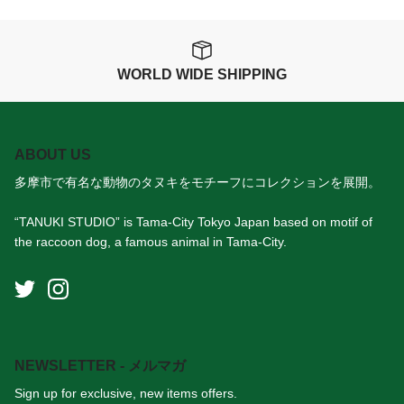
WORLD WIDE SHIPPING
ABOUT US
多摩市で有名な動物のタヌキをモチーフにコレクションを展開。
“TANUKI STUDIO” is Tama-City Tokyo Japan based on motif of
the raccoon dog, a famous animal in Tama-City.
NEWSLETTER - メルマガ
Sign up for exclusive, new items offers.