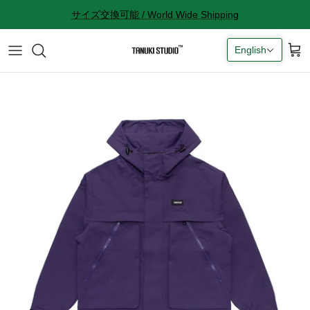
Skip
サイズ交換可能 / World Wide Shipping
to
content
English
All accessories
サイズ感に関して
Socks
サイズ交換に関して
Cap
返品に関して
Bag
購入完了メールが来ない
ギフトラッピングに関して
Contact