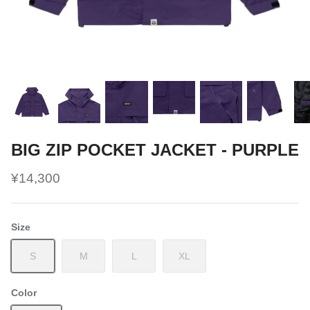
BIG ZIP POCKET JACKET - PURPLE
¥14,300
Size
S
M
L
XL
Color