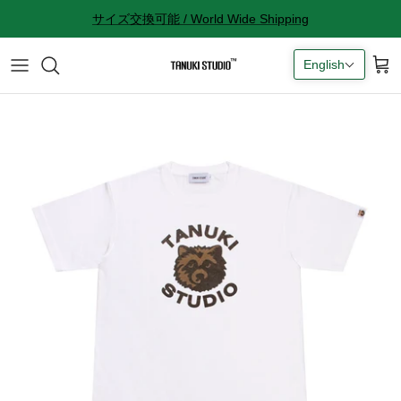
Skip
サイズ交換可能 / World Wide Shipping
to
content
English
All accessories
サイズ感に関して
Socks
サイズ交換に関して
Cap
返品に関して
Bag
購入完了メールが来ない
ギフトラッピングに関して
Contact