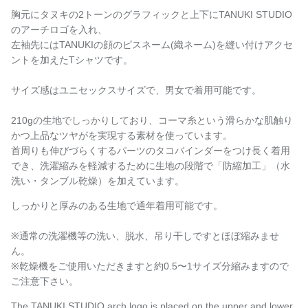
胸元にタヌキの2トーンのグラフィックと上下にTANUKI STUDIO
のアーチロゴを入れ、
左袖先にはTANUKIの顔のピスネーム(織ネーム)を縫い付けアクセ
ントを加えたTシャツです。
サイズ感はユニセックスサイズで、
男女で着用可能です。
210gの生地でしっかりしており、コーマ糸という滑らかな肌触り
かつ上品なツヤがを実現する素材を使っています。
首周りも伸びづらくするパーツのタコバインダーをつけ長く着用
でき、
洗濯縮みを軽減するために
生地の段階で
「防縮加工」（水
洗い・タンブル乾燥）を加えています。
しっかりと厚みのある生地で通年着用可能です。
※通常の洗濯機等の洗い、脱水、吊り干しですとほぼ縮みませ
ん。
※乾燥機をご使用いただきますと約
0.5〜1サイズ分縮みますので
ご注意下さい。
The TANUKI STUDIO arch logo is placed on the upper and lower