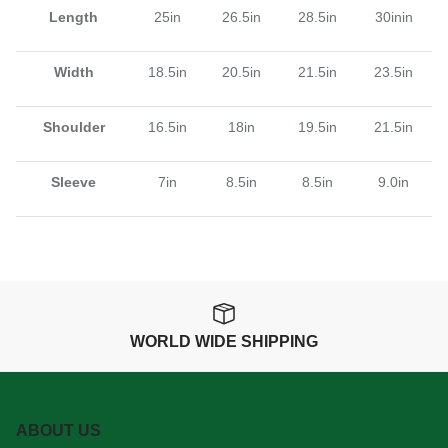
Length
25in
26.5in
28.5in
30inin
Width
18.5in
20.5in
21.5in
23.5in
Shoulder
16.5in
18in
19.5in
21.5in
Sleeve
7in
8.5in
8.5in
9.0in
WORLD WIDE SHIPPING
ABOUT US