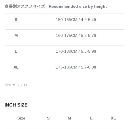
身長別オススメサイズ - Recommended size by height
S
150-165CM / 4.9-5.4ft
M
160-175CM / 5.2-5.7ft
L
170-180CM / 5.5-5.9ft
XL
175-185CM / 5.7-6.0ft
Style : M-TS-0143
INCH SIZE
Size
S
M
L
XL