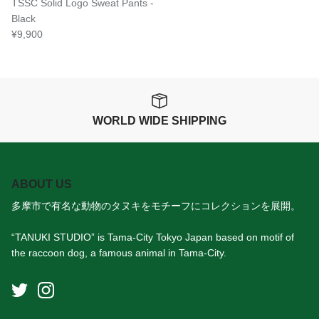
TSSC Solid Logo Sweat Pants -
Black
¥9,900
WORLD WIDE SHIPPING
ABOUT US
多摩市で有名な動物のタヌキをモチーフにコレクションを展開。
“TANUKI STUDIO” is Tama-City Tokyo Japan based on motif of
the raccoon dog, a famous animal in Tama-City.