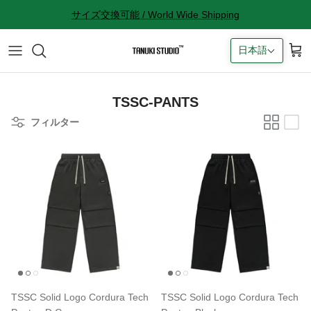
コ
サイズ交換可能 / World Wide Shipping
ン
テ
日本語
ン
All accessories
サイズ感に関して
ツ
へ
Socks
サイズ交換に関して
ス
TSSC-PANTS
キ
フィルター
Cap
返品に関して
ッ
プ
Bag
購入完了メールが来ない
ギフトラッピングに関して
Contact
TSSC Solid Logo Cordura Tech
TSSC Solid Logo Cordura Tech