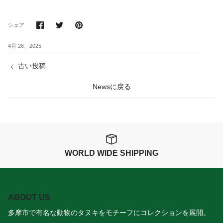
Facebook
ツ
ピ
シェア
で
イ
ン
シ
ッ
す
ェ
タ
る
4月 26、2025
ア
ー
で
古い投稿
シ
ェ
ア
Newsに戻る
WORLD WIDE SHIPPING
ABOUT US
多摩市で有名な動物のタヌキをモチーフにコレクションを展開。