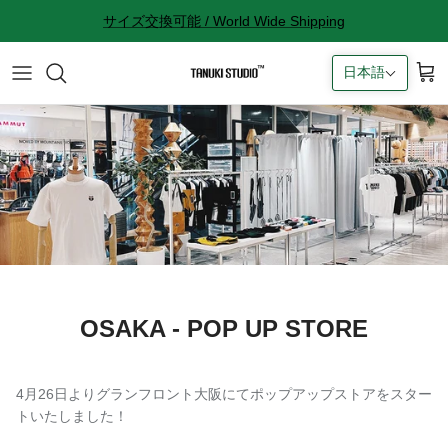
コ
サイズ交換可能 / World Wide Shipping
ン
テ
日本語
ン
All accessories
サイズ感に関して
ツ
へ
Socks
サイズ交換に関して
ス
キ
Cap
返品に関して
ッ
プ
Bag
購入完了メールが来ない
ギフトラッピングに関して
OSAKA - POP UP STORE
Contact
4月26日よりグランフロント大阪にてポップアップストアをスター
トいたしました！