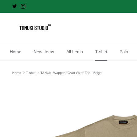
Skip
to
content
Home
New Items
All Items
T-shirt
Polo
Home
T-shirt
TANUKI Wappen "Over Size" Tee - Beige