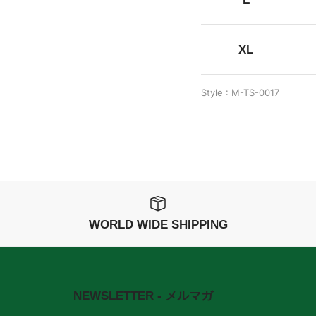
XL
Style : M-TS-0017
WORLD WIDE SHIPPING
NEWSLETTER - メルマガ