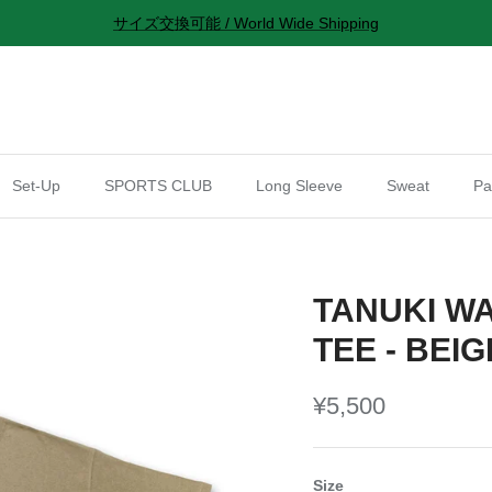
サイズ交換可能 / World Wide Shipping
Set-Up
SPORTS CLUB
Long Sleeve
Sweat
Pa
TANUKI WA
TEE - BEIG
¥5,500
Size