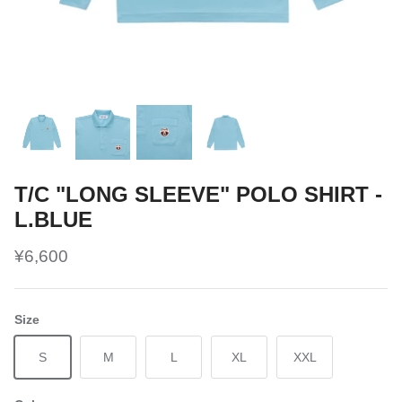
T/C "LONG SLEEVE" POLO SHIRT -
L.BLUE
¥6,600
Size
S
M
L
XL
XXL