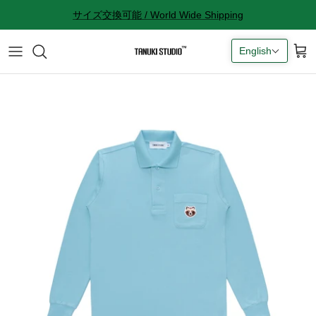
Skip
サイズ交換可能 / World Wide Shipping
to
content
English
All accessories
サイズ感に関して
Socks
サイズ交換に関して
Cap
返品に関して
Bag
購入完了メールが来ない
ギフトラッピングに関して
Contact