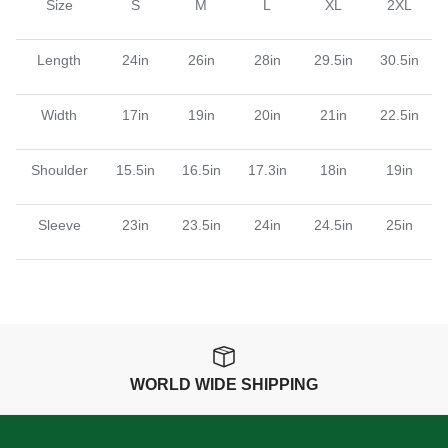
Size
S
M
L
XL
2XL
Length
24in
26in
28in
29.5in
30.5in
Width
17in
19in
20in
21in
22.5in
Shoulder
15.5in
16.5in
17.3in
18in
19in
Sleeve
23in
23.5in
24in
24.5in
25in
WORLD WIDE SHIPPING