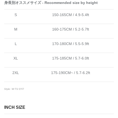
身長別オススメサイズ - Recommended size by height
S
150-165CM / 4.9-5.4ft
M
160-175CM / 5.2-5.7ft
L
170-180CM / 5.5-5.9ft
XL
175-185CM / 5.7-6.0ft
2XL
175-190CM~ / 5.7-6.2ft
Style : M-TS-0117
INCH SIZE