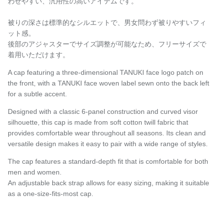
わせやすい、汎用性の高いアイテムです。
被りの深さは標準的なシルエットで、男女問わず被りやすいフィ
ット感。
後部のアジャスターでサイズ調整が可能なため、フリーサイズで
着用いただけます。
A cap featuring a three-dimensional TANUKI face logo patch on
the front, with a TANUKI face woven label sewn onto the back left
for a subtle accent.
Designed with a classic 6-panel construction and curved visor
silhouette, this cap is made from soft cotton twill fabric that
provides comfortable wear throughout all seasons. Its clean and
versatile design makes it easy to pair with a wide range of styles.
The cap features a standard-depth fit that is comfortable for both
men and women.
An adjustable back strap allows for easy sizing, making it suitable
as a one-size-fits-most cap.