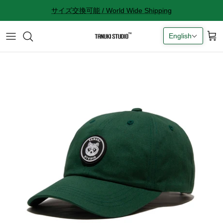
Skip
サイズ交換可能 / World Wide Shipping
to
content
English
All accessories
サイズ感に関して
Socks
サイズ交換に関して
Cap
返品に関して
Bag
購入完了メールが来ない
ギフトラッピングに関して
Contact