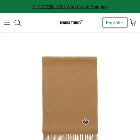
Skip
サイズ交換可能 / World Wide Shipping
to
content
English
All accessories
サイズ感に関して
Socks
サイズ交換に関して
Cap
返品に関して
Bag
購入完了メールが来ない
ギフトラッピングに関して
Contact