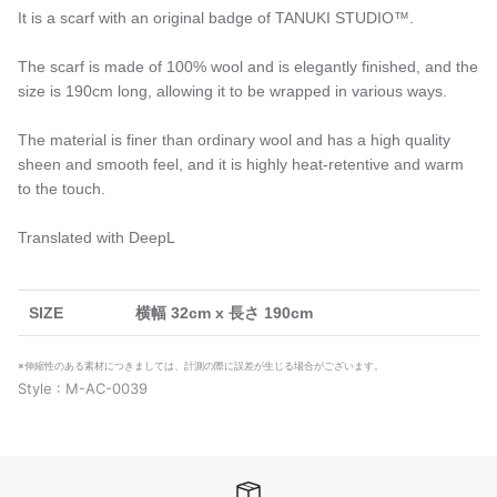
It is a scarf with an original badge of TANUKI STUDIO™️.
The scarf is made of 100% wool and is elegantly finished, and the
size is 190cm long, allowing it to be wrapped in various ways.
The material is finer than ordinary wool and has a high quality
sheen and smooth feel, and it is highly heat-retentive and warm
to the touch.
Translated with DeepL
SIZE
横幅 32cm x 長さ 190cm
※伸縮性のある素材につきましては、計測の際に誤差が生じる場合がございます。
Style : M-AC-0039